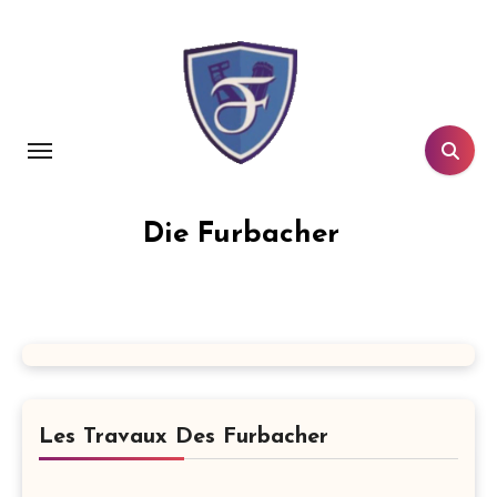
Aller
au
contenu
principal
Die Furbacher
Les Travaux Des Furbacher