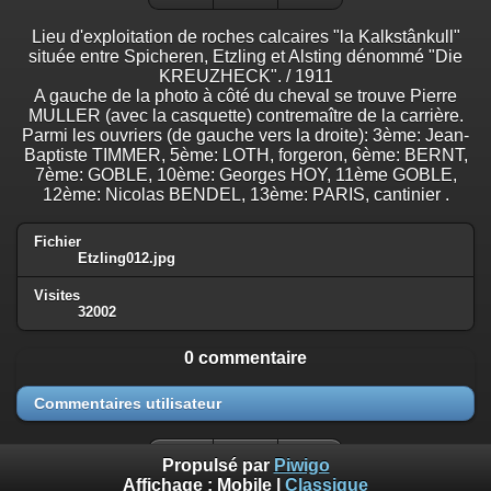
Lieu d'exploitation de roches calcaires "la Kalkstânkull"
située entre Spicheren, Etzling et Alsting dénommé "Die
KREUZHECK". / 1911
A gauche de la photo à côté du cheval se trouve Pierre
MULLER (avec la casquette) contremaître de la carrière.
Parmi les ouvriers (de gauche vers la droite): 3ème: Jean-
Baptiste TIMMER, 5ème: LOTH, forgeron, 6ème: BERNT,
7ème: GOBLE, 10ème: Georges HOY, 11ème GOBLE,
12ème: Nicolas BENDEL, 13ème: PARIS, cantinier .
Fichier
Etzling012.jpg
Visites
32002
0 commentaire
Commentaires utilisateur
Propulsé par
Piwigo
Affichage :
Mobile
|
Classique