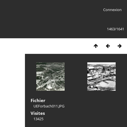
Connexion
1463/1641
Fichier
UEForbach011.JPG
Visites
13425