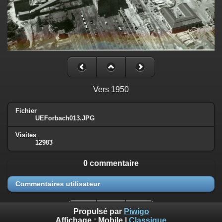
Vers 1950
Fichier
UEForbach013.JPG
Visites
12983
0 commentaire
Commentaires utilisateur
Propulsé par
Piwigo
Affichage :
Mobile
|
Classique