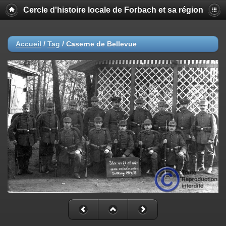
Cercle d'histoire locale de Forbach et sa région
Accueil
/
Tag
/
Caserne de Bellevue