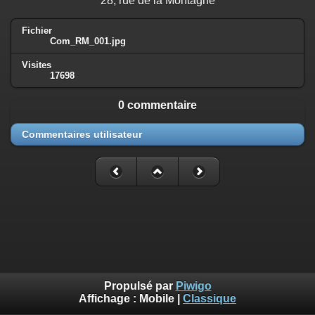
28, rue de la Montagne
Fichier
Com_RM_001.jpg
Visites
17698
0 commentaire
Commentaires utilisateur
Propulsé par
Piwigo
Affichage :
Mobile
|
Classique