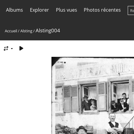
Albums
Explorer
Plus vues
Photos récentes
Alsting004
Accueil
/
Alsting
/