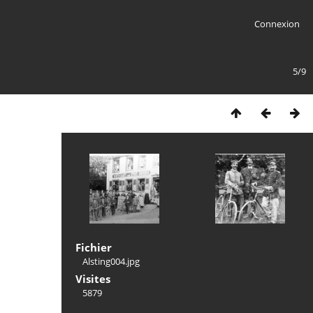
Connexion
5/9
Fichier
Alsting004.jpg
Visites
5879