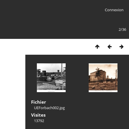
Connexion
2/36
Fichier
UEForbach002.jpg
Visites
13792