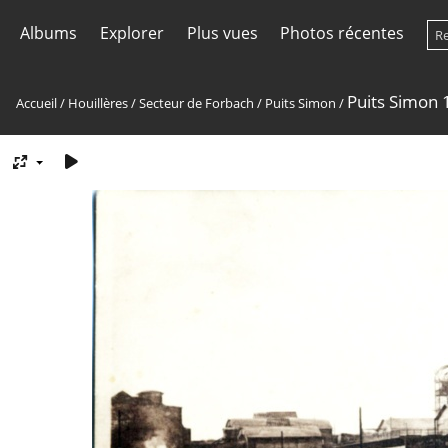
Albums
Explorer
Plus vues
Photos récentes
Puits Simon 1
Accueil
/
Houillères
/
Secteur de Forbach
/
Puits Simon
/