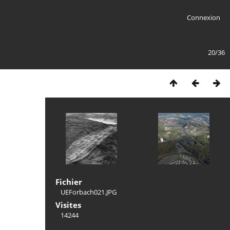
Connexion
20/36
Fichier
UEForbach021.JPG
Visites
14244