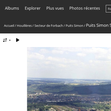
Albums
Explorer
Plus vues
Photos récentes
Puits Simon 
Accueil
/
Houillères
/
Secteur de Forbach
/
Puits Simon
/