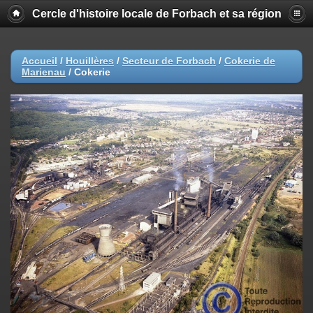
Cercle d'histoire locale de Forbach et sa région
Accueil
/
Houillères
/
Secteur de Forbach
/
Cokerie de
Marienau
/
Cokerie