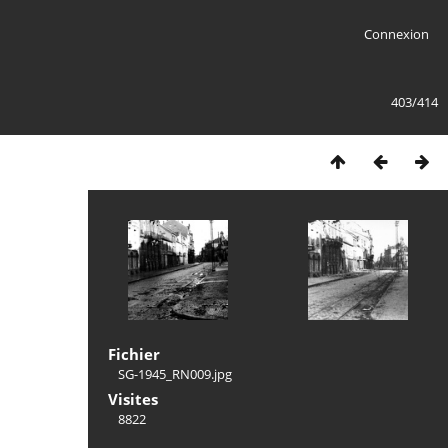
Connexion
403/414
Fichier
SG-1945_RN009.jpg
Visites
8822