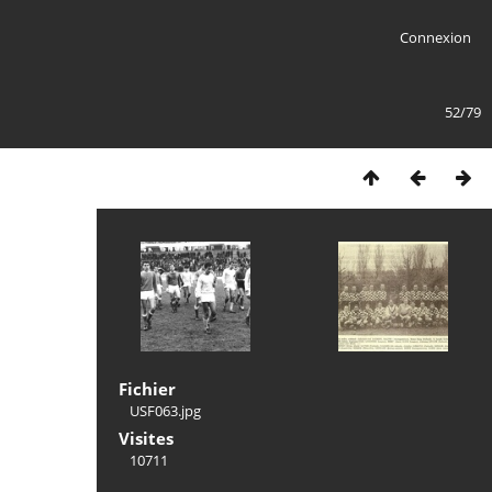
Connexion
52/79
Fichier
USF063.jpg
Visites
10711