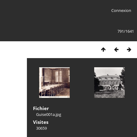
Connexion
791/1641
Fichier
Guise001a.jpg
Visites
30659