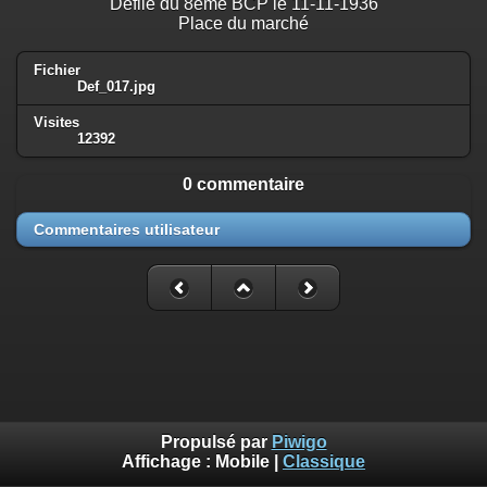
Défilé du 8ème BCP le 11-11-1936
Place du marché
Fichier
Def_017.jpg
Visites
12392
0 commentaire
Commentaires utilisateur
Propulsé par
Piwigo
Affichage :
Mobile
|
Classique