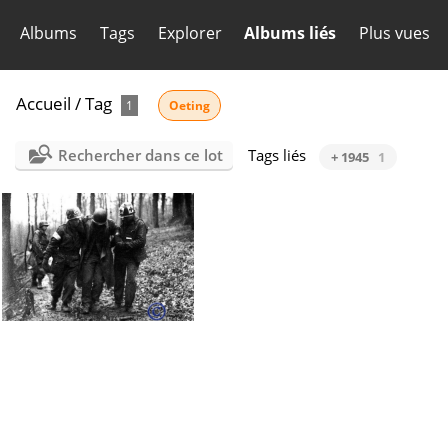
Albums
Tags
Explorer
Albums liés
Plus vues
Accueil
/
Tag
1
Oeting
Rechercher dans ce lot
Tags liés
+ 1945
1
Oeting