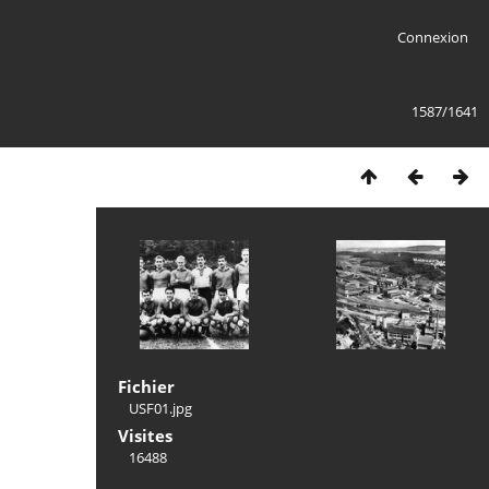
Connexion
1587/1641
Fichier
USF01.jpg
Visites
16488