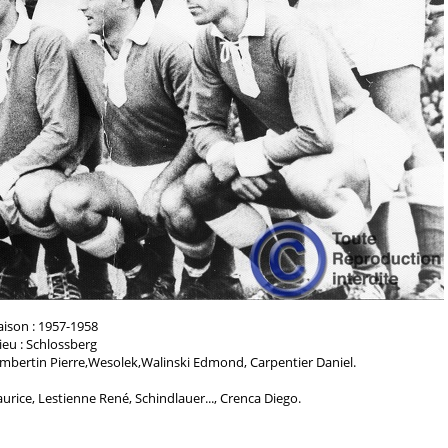
aison : 1957-1958
ieu : Schlossberg
mbertin Pierre,Wesolek,Walinski Edmond, Carpentier Daniel.
ice, Lestienne René, Schindlauer..., Crenca Diego.